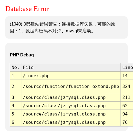
Database Error
(1040) 365建站错误警告：连接数据库失败，可能的原
因：1、数据库密码不对; 2、mysql未启动。
PHP Debug
No.
File
Line
1
/index.php
14
2
/source/function/function_extend.php
324
3
/source/class/jzmysql.class.php
211
4
/source/class/jzmysql.class.php
62
5
/source/class/jzmysql.class.php
94
6
/source/class/jzmysql.class.php
76