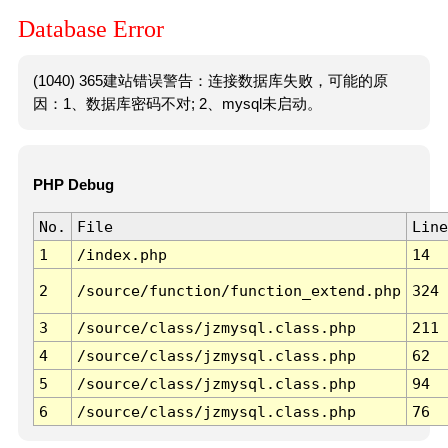
Database Error
(1040) 365建站错误警告：连接数据库失败，可能的原
因：1、数据库密码不对; 2、mysql未启动。
PHP Debug
No.
File
Line
1
/index.php
14
2
/source/function/function_extend.php
324
3
/source/class/jzmysql.class.php
211
4
/source/class/jzmysql.class.php
62
5
/source/class/jzmysql.class.php
94
6
/source/class/jzmysql.class.php
76