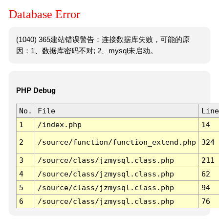
Database Error
(1040) 365建站错误警告：连接数据库失败，可能的原
因：1、数据库密码不对; 2、mysql未启动。
PHP Debug
No.
File
Line
1
/index.php
14
2
/source/function/function_extend.php
324
3
/source/class/jzmysql.class.php
211
4
/source/class/jzmysql.class.php
62
5
/source/class/jzmysql.class.php
94
6
/source/class/jzmysql.class.php
76