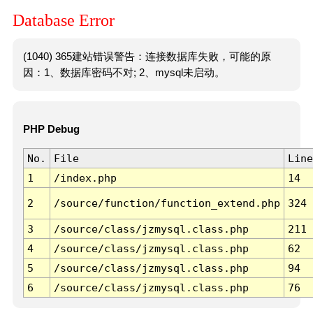
Database Error
(1040) 365建站错误警告：连接数据库失败，可能的原
因：1、数据库密码不对; 2、mysql未启动。
PHP Debug
No.
File
Line
1
/index.php
14
2
/source/function/function_extend.php
324
3
/source/class/jzmysql.class.php
211
4
/source/class/jzmysql.class.php
62
5
/source/class/jzmysql.class.php
94
6
/source/class/jzmysql.class.php
76