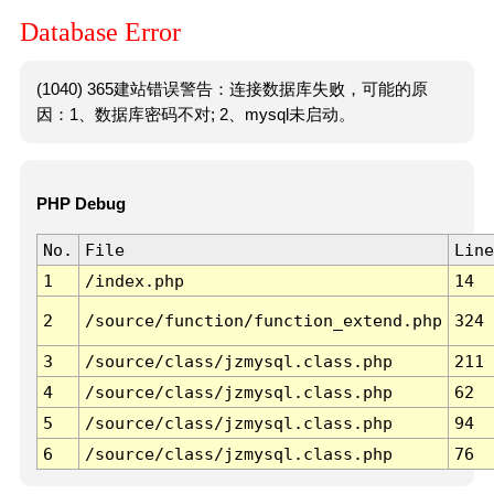
Database Error
(1040) 365建站错误警告：连接数据库失败，可能的原
因：1、数据库密码不对; 2、mysql未启动。
PHP Debug
No.
File
Line
1
/index.php
14
2
/source/function/function_extend.php
324
3
/source/class/jzmysql.class.php
211
4
/source/class/jzmysql.class.php
62
5
/source/class/jzmysql.class.php
94
6
/source/class/jzmysql.class.php
76