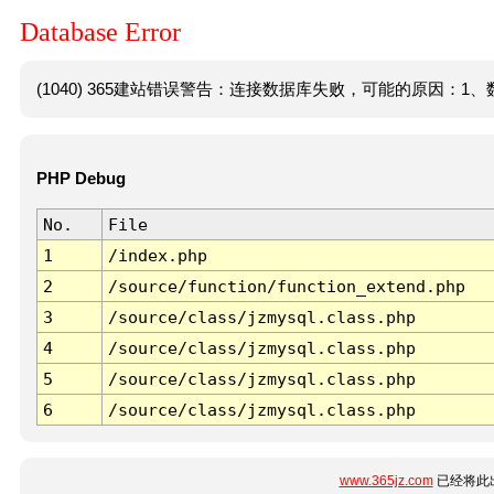
Database Error
(1040) 365建站错误警告：连接数据库失败，可能的原因：1、数
PHP Debug
No.
File
1
/index.php
2
/source/function/function_extend.php
3
/source/class/jzmysql.class.php
4
/source/class/jzmysql.class.php
5
/source/class/jzmysql.class.php
6
/source/class/jzmysql.class.php
www.365jz.com
已经将此