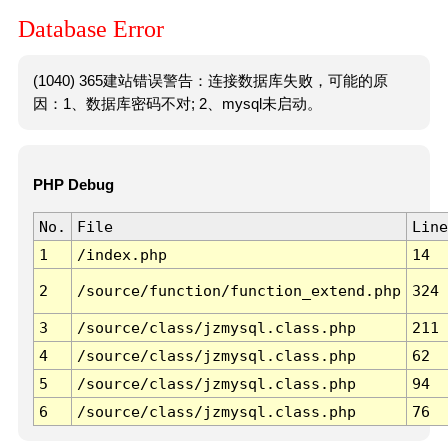
Database Error
(1040) 365建站错误警告：连接数据库失败，可能的原
因：1、数据库密码不对; 2、mysql未启动。
PHP Debug
No.
File
Line
1
/index.php
14
2
/source/function/function_extend.php
324
3
/source/class/jzmysql.class.php
211
4
/source/class/jzmysql.class.php
62
5
/source/class/jzmysql.class.php
94
6
/source/class/jzmysql.class.php
76