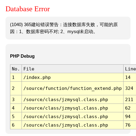
Database Error
(1040) 365建站错误警告：连接数据库失败，可能的原
因：1、数据库密码不对; 2、mysql未启动。
PHP Debug
No.
File
Line
1
/index.php
14
2
/source/function/function_extend.php
324
3
/source/class/jzmysql.class.php
211
4
/source/class/jzmysql.class.php
62
5
/source/class/jzmysql.class.php
94
6
/source/class/jzmysql.class.php
76