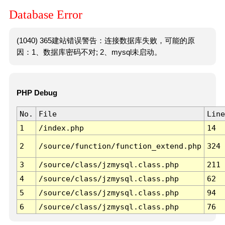
Database Error
(1040) 365建站错误警告：连接数据库失败，可能的原
因：1、数据库密码不对; 2、mysql未启动。
PHP Debug
No.
File
Line
1
/index.php
14
2
/source/function/function_extend.php
324
3
/source/class/jzmysql.class.php
211
4
/source/class/jzmysql.class.php
62
5
/source/class/jzmysql.class.php
94
6
/source/class/jzmysql.class.php
76