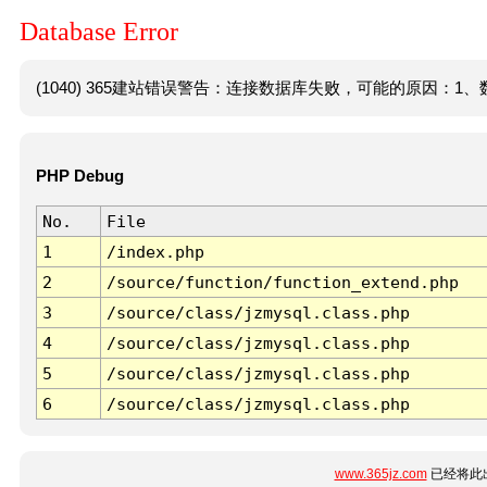
Database Error
(1040) 365建站错误警告：连接数据库失败，可能的原因：1、数
PHP Debug
No.
File
1
/index.php
2
/source/function/function_extend.php
3
/source/class/jzmysql.class.php
4
/source/class/jzmysql.class.php
5
/source/class/jzmysql.class.php
6
/source/class/jzmysql.class.php
www.365jz.com
已经将此