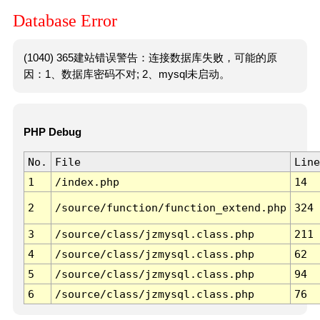
Database Error
(1040) 365建站错误警告：连接数据库失败，可能的原
因：1、数据库密码不对; 2、mysql未启动。
PHP Debug
No.
File
Line
1
/index.php
14
2
/source/function/function_extend.php
324
3
/source/class/jzmysql.class.php
211
4
/source/class/jzmysql.class.php
62
5
/source/class/jzmysql.class.php
94
6
/source/class/jzmysql.class.php
76