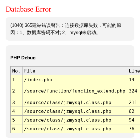
Database Error
(1040) 365建站错误警告：连接数据库失败，可能的原
因：1、数据库密码不对; 2、mysql未启动。
PHP Debug
No.
File
Line
1
/index.php
14
2
/source/function/function_extend.php
324
3
/source/class/jzmysql.class.php
211
4
/source/class/jzmysql.class.php
62
5
/source/class/jzmysql.class.php
94
6
/source/class/jzmysql.class.php
76