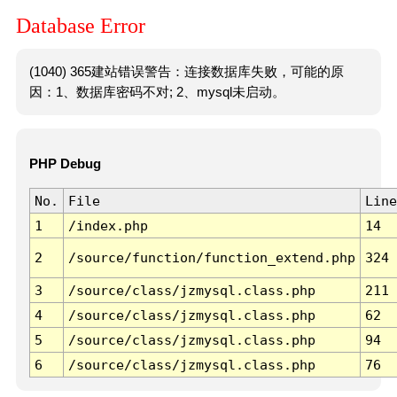
Database Error
(1040) 365建站错误警告：连接数据库失败，可能的原
因：1、数据库密码不对; 2、mysql未启动。
PHP Debug
No.
File
Line
1
/index.php
14
2
/source/function/function_extend.php
324
3
/source/class/jzmysql.class.php
211
4
/source/class/jzmysql.class.php
62
5
/source/class/jzmysql.class.php
94
6
/source/class/jzmysql.class.php
76