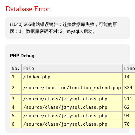
Database Error
(1040) 365建站错误警告：连接数据库失败，可能的原
因：1、数据库密码不对; 2、mysql未启动。
PHP Debug
No.
File
Line
1
/index.php
14
2
/source/function/function_extend.php
324
3
/source/class/jzmysql.class.php
211
4
/source/class/jzmysql.class.php
62
5
/source/class/jzmysql.class.php
94
6
/source/class/jzmysql.class.php
76