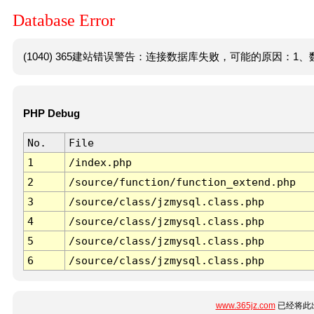
Database Error
(1040) 365建站错误警告：连接数据库失败，可能的原因：1、数
PHP Debug
No.
File
1
/index.php
2
/source/function/function_extend.php
3
/source/class/jzmysql.class.php
4
/source/class/jzmysql.class.php
5
/source/class/jzmysql.class.php
6
/source/class/jzmysql.class.php
www.365jz.com
已经将此