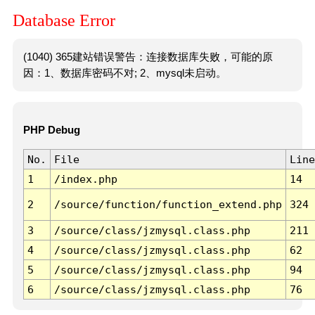
Database Error
(1040) 365建站错误警告：连接数据库失败，可能的原
因：1、数据库密码不对; 2、mysql未启动。
PHP Debug
No.
File
Line
1
/index.php
14
2
/source/function/function_extend.php
324
3
/source/class/jzmysql.class.php
211
4
/source/class/jzmysql.class.php
62
5
/source/class/jzmysql.class.php
94
6
/source/class/jzmysql.class.php
76