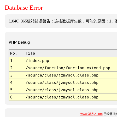
Database Error
(1040) 365建站错误警告：连接数据库失败，可能的原因：1、数
PHP Debug
No.
File
1
/index.php
2
/source/function/function_extend.php
3
/source/class/jzmysql.class.php
4
/source/class/jzmysql.class.php
5
/source/class/jzmysql.class.php
6
/source/class/jzmysql.class.php
www.365jz.com
已经将此