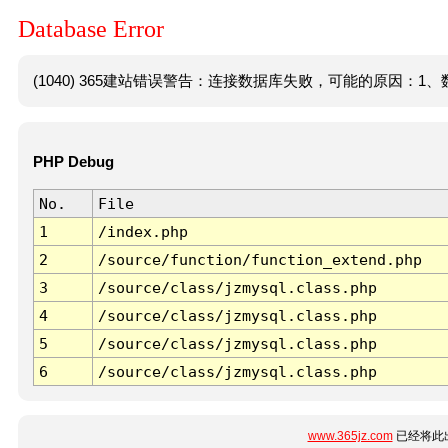
Database Error
(1040) 365建站错误警告：连接数据库失败，可能的原因：1、数
PHP Debug
No.
File
1
/index.php
2
/source/function/function_extend.php
3
/source/class/jzmysql.class.php
4
/source/class/jzmysql.class.php
5
/source/class/jzmysql.class.php
6
/source/class/jzmysql.class.php
www.365jz.com
已经将此