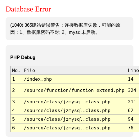
Database Error
(1040) 365建站错误警告：连接数据库失败，可能的原
因：1、数据库密码不对; 2、mysql未启动。
PHP Debug
No.
File
Line
1
/index.php
14
2
/source/function/function_extend.php
324
3
/source/class/jzmysql.class.php
211
4
/source/class/jzmysql.class.php
62
5
/source/class/jzmysql.class.php
94
6
/source/class/jzmysql.class.php
76