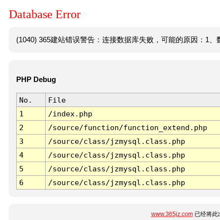
Database Error
(1040) 365建站错误警告：连接数据库失败，可能的原因：1、数
PHP Debug
No.
File
1
/index.php
2
/source/function/function_extend.php
3
/source/class/jzmysql.class.php
4
/source/class/jzmysql.class.php
5
/source/class/jzmysql.class.php
6
/source/class/jzmysql.class.php
www.365jz.com
已经将此