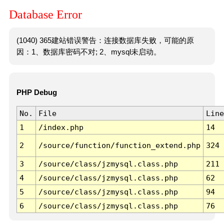
Database Error
(1040) 365建站错误警告：连接数据库失败，可能的原
因：1、数据库密码不对; 2、mysql未启动。
PHP Debug
No.
File
Line
1
/index.php
14
2
/source/function/function_extend.php
324
3
/source/class/jzmysql.class.php
211
4
/source/class/jzmysql.class.php
62
5
/source/class/jzmysql.class.php
94
6
/source/class/jzmysql.class.php
76