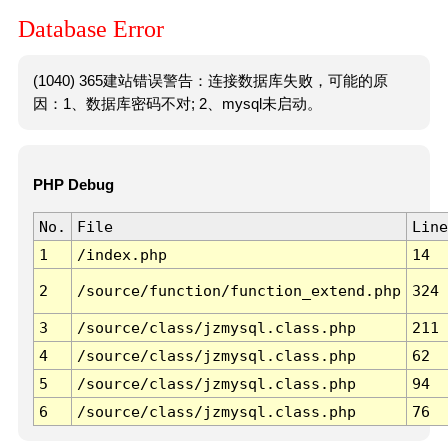
Database Error
(1040) 365建站错误警告：连接数据库失败，可能的原
因：1、数据库密码不对; 2、mysql未启动。
PHP Debug
No.
File
Line
1
/index.php
14
2
/source/function/function_extend.php
324
3
/source/class/jzmysql.class.php
211
4
/source/class/jzmysql.class.php
62
5
/source/class/jzmysql.class.php
94
6
/source/class/jzmysql.class.php
76