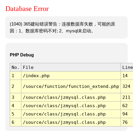
Database Error
(1040) 365建站错误警告：连接数据库失败，可能的原
因：1、数据库密码不对; 2、mysql未启动。
PHP Debug
No.
File
Line
1
/index.php
14
2
/source/function/function_extend.php
324
3
/source/class/jzmysql.class.php
211
4
/source/class/jzmysql.class.php
62
5
/source/class/jzmysql.class.php
94
6
/source/class/jzmysql.class.php
76