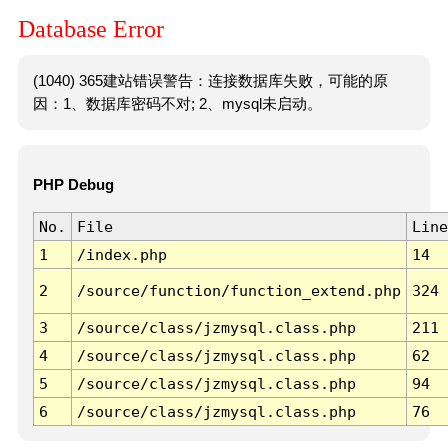
Database Error
(1040) 365建站错误警告：连接数据库失败，可能的原
因：1、数据库密码不对; 2、mysql未启动。
PHP Debug
No.
File
Line
1
/index.php
14
2
/source/function/function_extend.php
324
3
/source/class/jzmysql.class.php
211
4
/source/class/jzmysql.class.php
62
5
/source/class/jzmysql.class.php
94
6
/source/class/jzmysql.class.php
76