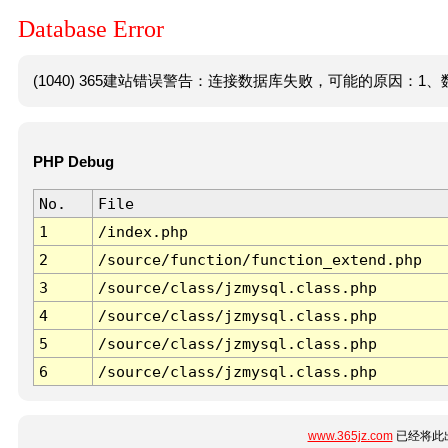
Database Error
(1040) 365建站错误警告：连接数据库失败，可能的原因：1、数
PHP Debug
No.
File
1
/index.php
2
/source/function/function_extend.php
3
/source/class/jzmysql.class.php
4
/source/class/jzmysql.class.php
5
/source/class/jzmysql.class.php
6
/source/class/jzmysql.class.php
www.365jz.com
已经将此