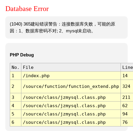
Database Error
(1040) 365建站错误警告：连接数据库失败，可能的原
因：1、数据库密码不对; 2、mysql未启动。
PHP Debug
No.
File
Line
1
/index.php
14
2
/source/function/function_extend.php
324
3
/source/class/jzmysql.class.php
211
4
/source/class/jzmysql.class.php
62
5
/source/class/jzmysql.class.php
94
6
/source/class/jzmysql.class.php
76