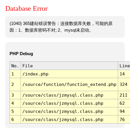
Database Error
(1040) 365建站错误警告：连接数据库失败，可能的原
因：1、数据库密码不对; 2、mysql未启动。
PHP Debug
No.
File
Line
1
/index.php
14
2
/source/function/function_extend.php
324
3
/source/class/jzmysql.class.php
211
4
/source/class/jzmysql.class.php
62
5
/source/class/jzmysql.class.php
94
6
/source/class/jzmysql.class.php
76