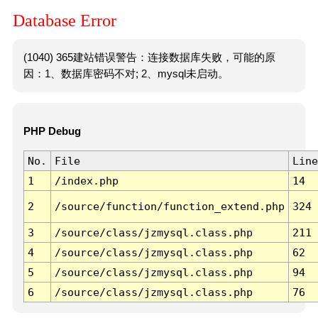
Database Error
(1040) 365建站错误警告：连接数据库失败，可能的原
因：1、数据库密码不对; 2、mysql未启动。
PHP Debug
No.
File
Line
1
/index.php
14
2
/source/function/function_extend.php
324
3
/source/class/jzmysql.class.php
211
4
/source/class/jzmysql.class.php
62
5
/source/class/jzmysql.class.php
94
6
/source/class/jzmysql.class.php
76