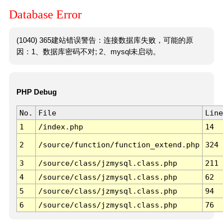
Database Error
(1040) 365建站错误警告：连接数据库失败，可能的原
因：1、数据库密码不对; 2、mysql未启动。
PHP Debug
No.
File
Line
1
/index.php
14
2
/source/function/function_extend.php
324
3
/source/class/jzmysql.class.php
211
4
/source/class/jzmysql.class.php
62
5
/source/class/jzmysql.class.php
94
6
/source/class/jzmysql.class.php
76