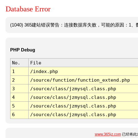
Database Error
(1040) 365建站错误警告：连接数据库失败，可能的原因：1、数
PHP Debug
No.
File
1
/index.php
2
/source/function/function_extend.php
3
/source/class/jzmysql.class.php
4
/source/class/jzmysql.class.php
5
/source/class/jzmysql.class.php
6
/source/class/jzmysql.class.php
www.365jz.com
已经将此