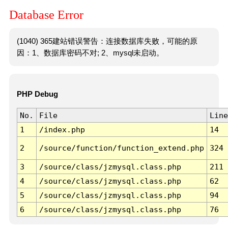
Database Error
(1040) 365建站错误警告：连接数据库失败，可能的原
因：1、数据库密码不对; 2、mysql未启动。
PHP Debug
No.
File
Line
1
/index.php
14
2
/source/function/function_extend.php
324
3
/source/class/jzmysql.class.php
211
4
/source/class/jzmysql.class.php
62
5
/source/class/jzmysql.class.php
94
6
/source/class/jzmysql.class.php
76