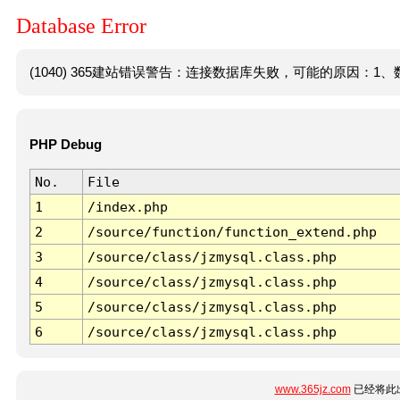
Database Error
(1040) 365建站错误警告：连接数据库失败，可能的原因：1、数
PHP Debug
No.
File
1
/index.php
2
/source/function/function_extend.php
3
/source/class/jzmysql.class.php
4
/source/class/jzmysql.class.php
5
/source/class/jzmysql.class.php
6
/source/class/jzmysql.class.php
www.365jz.com
已经将此