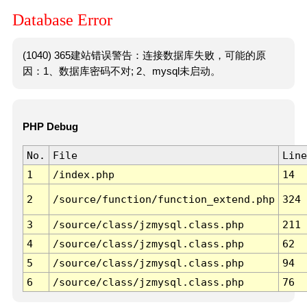
Database Error
(1040) 365建站错误警告：连接数据库失败，可能的原
因：1、数据库密码不对; 2、mysql未启动。
PHP Debug
No.
File
Line
1
/index.php
14
2
/source/function/function_extend.php
324
3
/source/class/jzmysql.class.php
211
4
/source/class/jzmysql.class.php
62
5
/source/class/jzmysql.class.php
94
6
/source/class/jzmysql.class.php
76