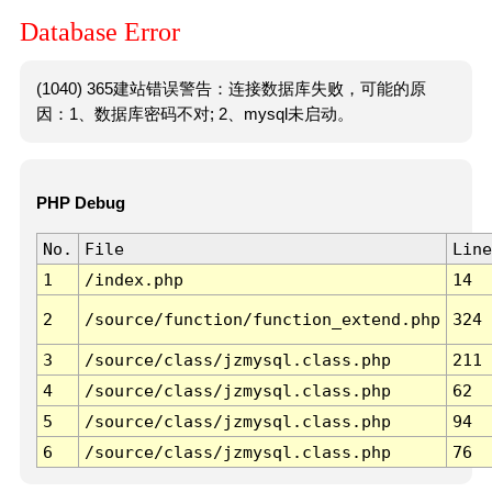
Database Error
(1040) 365建站错误警告：连接数据库失败，可能的原
因：1、数据库密码不对; 2、mysql未启动。
PHP Debug
No.
File
Line
1
/index.php
14
2
/source/function/function_extend.php
324
3
/source/class/jzmysql.class.php
211
4
/source/class/jzmysql.class.php
62
5
/source/class/jzmysql.class.php
94
6
/source/class/jzmysql.class.php
76