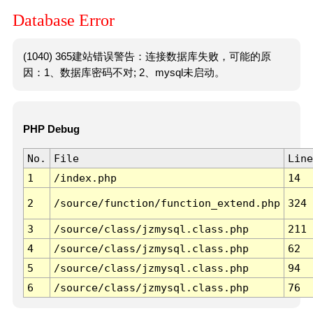
Database Error
(1040) 365建站错误警告：连接数据库失败，可能的原
因：1、数据库密码不对; 2、mysql未启动。
PHP Debug
No.
File
Line
1
/index.php
14
2
/source/function/function_extend.php
324
3
/source/class/jzmysql.class.php
211
4
/source/class/jzmysql.class.php
62
5
/source/class/jzmysql.class.php
94
6
/source/class/jzmysql.class.php
76