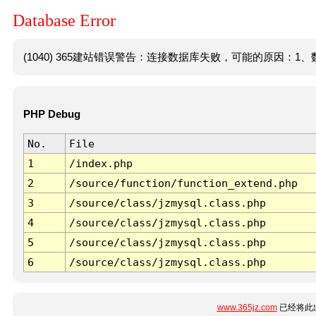
Database Error
(1040) 365建站错误警告：连接数据库失败，可能的原因：1、数
PHP Debug
No.
File
1
/index.php
2
/source/function/function_extend.php
3
/source/class/jzmysql.class.php
4
/source/class/jzmysql.class.php
5
/source/class/jzmysql.class.php
6
/source/class/jzmysql.class.php
www.365jz.com
已经将此