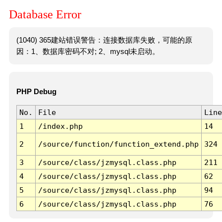
Database Error
(1040) 365建站错误警告：连接数据库失败，可能的原
因：1、数据库密码不对; 2、mysql未启动。
PHP Debug
No.
File
Line
1
/index.php
14
2
/source/function/function_extend.php
324
3
/source/class/jzmysql.class.php
211
4
/source/class/jzmysql.class.php
62
5
/source/class/jzmysql.class.php
94
6
/source/class/jzmysql.class.php
76