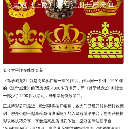
奖金太平洋在线炸金花
《逃学威龙2》就是周星驰在这一年的作品，作为同一系列，1991年
的《逃学威龙》的票房达到4300多万港元，而《逃学威龙2》则比第
一部少了1200多万港元，当年票房倒数第二。
正规博彩公司最近，欧洲即将拉开帷幕，各大们已经开始热烈讨论预
测，您是否想一起享受激情快乐呢？加入皇冠博彩平台，您将获得博
彩攻略技巧分享，享受最高品质博彩体验。
皇冠国际注册平台
1905电影网讯 3月19日，由席琳·宋握导的精炼笑剧《物资想法者》