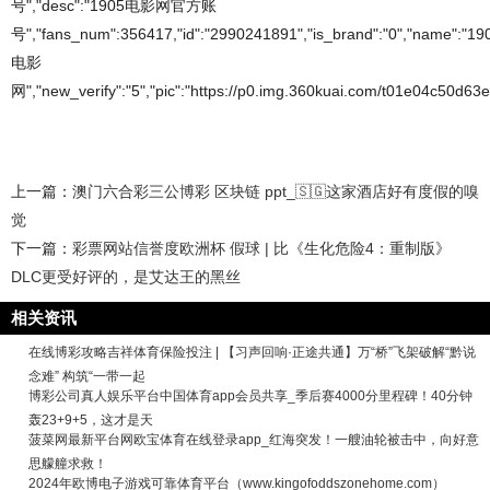
号","desc":"1905电影网官方账
号","fans_num":356417,"id":"2990241891","is_brand":"0","name":"19
电影
网","new_verify":"5","pic":"https://p0.img.360kuai.com/t01e04c50d63ec
上一篇：
澳门六合彩三公博彩 区块链 ppt_🇸🇬这家酒店好有度假的嗅
觉
下一篇：
彩票网站信誉度欧洲杯 假球 | 比《生化危险4：重制版》
DLC更受好评的，是艾达王的黑丝
相关资讯
在线博彩攻略吉祥体育保险投注 | 【习声回响·正途共通】万“桥”飞架破解“黔说
念难” 构筑“一带一起
博彩公司真人娱乐平台中国体育app会员共享_季后赛4000分里程碑！40分钟
轰23+9+5，这才是天
菠菜网最新平台网欧宝体育在线登录app_红海突发！一艘油轮被击中，向好意
思艨艟求救！
2024年欧博电子游戏可靠体育平台（www.kingofoddszonehome.com）