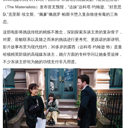
（The Materialists）发布首支预报，“达妹”达科塔·约翰逊、“好意思
队”克里斯·埃文斯、“佩爹”佩德罗·帕斯卡堕入复杂致使有毒的三角
恋。
这部电影将挑战传统的精炼不雅念，深刻探索东谈主类的复杂骨子，
对爱、容貌联系以及随之而来的挑战进行更考究、更践诺的新讲明。
影片故事布景为现代纽约，30多岁的露西（达科塔·约翰逊 饰）是曼
哈顿精英阶级的高端媒东谈主，婚介方面的专科学问让她备受追捧，
不少东谈主舒坦为她的功绩支付非凡用度。