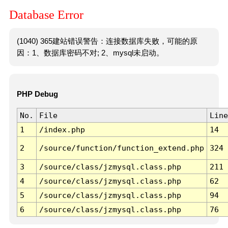
Database Error
(1040) 365建站错误警告：连接数据库失败，可能的原
因：1、数据库密码不对; 2、mysql未启动。
PHP Debug
No.
File
Line
1
/index.php
14
2
/source/function/function_extend.php
324
3
/source/class/jzmysql.class.php
211
4
/source/class/jzmysql.class.php
62
5
/source/class/jzmysql.class.php
94
6
/source/class/jzmysql.class.php
76