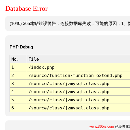
Database Error
(1040) 365建站错误警告：连接数据库失败，可能的原因：1、数
PHP Debug
No.
File
1
/index.php
2
/source/function/function_extend.php
3
/source/class/jzmysql.class.php
4
/source/class/jzmysql.class.php
5
/source/class/jzmysql.class.php
6
/source/class/jzmysql.class.php
www.365jz.com
已经将此