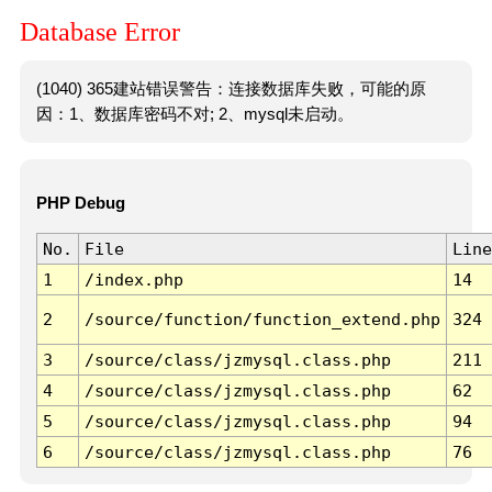
Database Error
(1040) 365建站错误警告：连接数据库失败，可能的原
因：1、数据库密码不对; 2、mysql未启动。
PHP Debug
No.
File
Line
1
/index.php
14
2
/source/function/function_extend.php
324
3
/source/class/jzmysql.class.php
211
4
/source/class/jzmysql.class.php
62
5
/source/class/jzmysql.class.php
94
6
/source/class/jzmysql.class.php
76