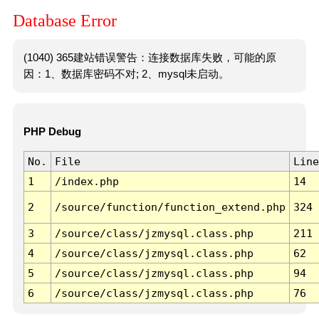
Database Error
(1040) 365建站错误警告：连接数据库失败，可能的原
因：1、数据库密码不对; 2、mysql未启动。
PHP Debug
No.
File
Line
1
/index.php
14
2
/source/function/function_extend.php
324
3
/source/class/jzmysql.class.php
211
4
/source/class/jzmysql.class.php
62
5
/source/class/jzmysql.class.php
94
6
/source/class/jzmysql.class.php
76