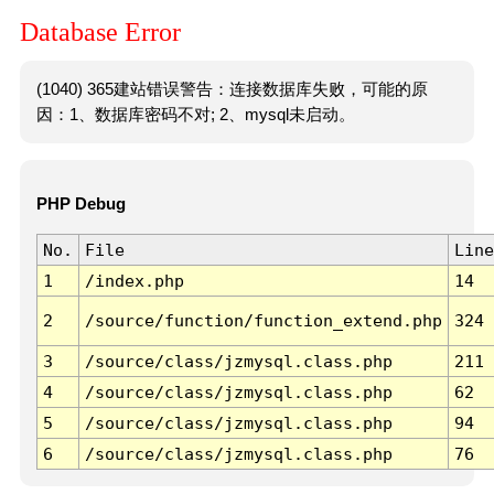
Database Error
(1040) 365建站错误警告：连接数据库失败，可能的原
因：1、数据库密码不对; 2、mysql未启动。
PHP Debug
No.
File
Line
1
/index.php
14
2
/source/function/function_extend.php
324
3
/source/class/jzmysql.class.php
211
4
/source/class/jzmysql.class.php
62
5
/source/class/jzmysql.class.php
94
6
/source/class/jzmysql.class.php
76