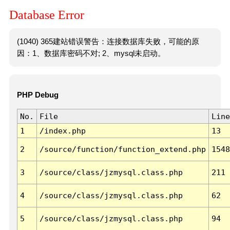
Database Error
(1040) 365建站错误警告：连接数据库失败，可能的原
因：1、数据库密码不对; 2、mysql未启动。
PHP Debug
No.
File
Line
1
/index.php
13
2
/source/function/function_extend.php
1548
3
/source/class/jzmysql.class.php
211
4
/source/class/jzmysql.class.php
62
5
/source/class/jzmysql.class.php
94