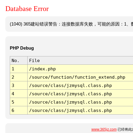
Database Error
(1040) 365建站错误警告：连接数据库失败，可能的原因：1、数
PHP Debug
No.
File
1
/index.php
2
/source/function/function_extend.php
3
/source/class/jzmysql.class.php
4
/source/class/jzmysql.class.php
5
/source/class/jzmysql.class.php
6
/source/class/jzmysql.class.php
www.365jz.com
已经将此