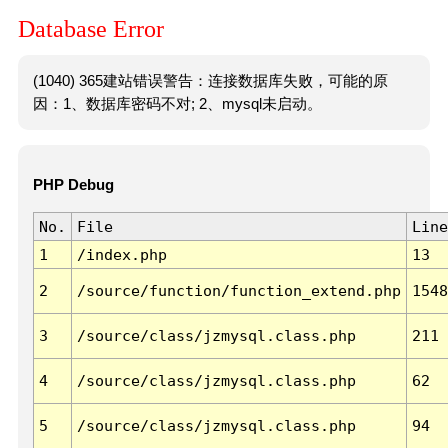
Database Error
(1040) 365建站错误警告：连接数据库失败，可能的原
因：1、数据库密码不对; 2、mysql未启动。
PHP Debug
No.
File
Line
1
/index.php
13
2
/source/function/function_extend.php
1548
3
/source/class/jzmysql.class.php
211
4
/source/class/jzmysql.class.php
62
5
/source/class/jzmysql.class.php
94